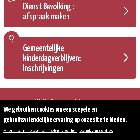
Dienst Bevolking :
afspraak maken
Gemeentelijke
kinderdagverblijven:
Inschrijvingen
Wettelijke vermeldingen
Toegankelijkheidsverklaring
We gebruiken cookies om een soepele en
Transparantie
gebruiksvriendelijke ervaring op onze site te bieden.
Toegang tot het Gemeentehuis
De gemeente diensten
Meer informatie over ons beleid voor het gebruik van cookies
Organogram