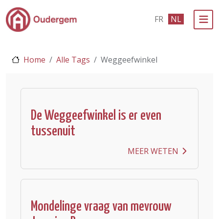
Ga naar de hoofdinhoud
FR
NL
Bestuur & Politiek
Home
Alle Tags
Weggeefwinkel
Evenementen & Verenigingen
eLoket
Leven in Oudergem
De Weggeefwinkel is er even
tussenuit
In 1 klik
MEER WETEN
Mondelinge vraag van mevrouw