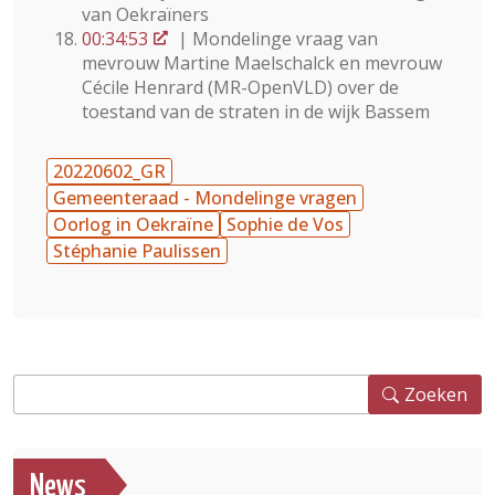
van Oekraïners
00:34:53
| Mondelinge vraag van
mevrouw Martine Maelschalck en mevrouw
Cécile Henrard (MR-OpenVLD) over de
toestand van de straten in de wijk Bassem
20220602_GR
Gemeenteraad - Mondelinge vragen
Oorlog in Oekraïne
Sophie de Vos
Stéphanie Paulissen
Zoeken
Zoeken
News