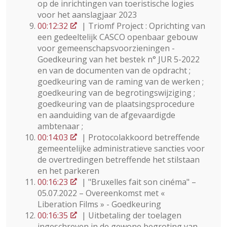
op de inrichtingen van toeristische logies
voor het aanslagjaar 2023
00:12:32
| Triomf Project : Oprichting van
een gedeeltelijk CASCO openbaar gebouw
voor gemeenschapsvoorzieningen -
Goedkeuring van het bestek n° JUR 5-2022
en van de documenten van de opdracht ;
goedkeuring van de raming van de werken ;
goedkeuring van de begrotingswijziging ;
goedkeuring van de plaatsingsprocedure
en aanduiding van de afgevaardigde
ambtenaar ;
00:14:03
| Protocolakkoord betreffende
gemeentelijke administratieve sancties voor
de overtredingen betreffende het stilstaan
en het parkeren
00:16:23
| "Bruxelles fait son cinéma" –
05.07.2022 – Overeenkomst met «
Liberation Films » - Goedkeuring
00:16:35
| Uitbetaling der toelagen
ingeschreven in de gewone begroting van