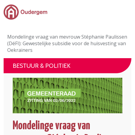
Ga naar de hoofdinhoud
Bestuur & Politiek
Mondelinge vraag van mevrouw Stéphanie Paulissen
Evenementen & Verenigingen
(DéFI): Gewestelijke subsidie voor de huisvesting van
Oekraïners
eLoket
BESTUUR & POLITIEK
Leven in Oudergem
In 1 klik
Mondelinge vraag van