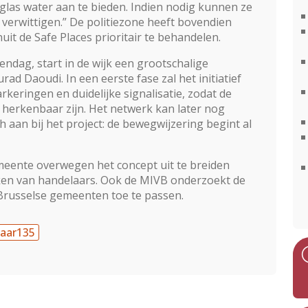
 glas water aan te bieden. Indien nodig kunnen ze
 verwittigen.” De politiezone heeft bovendien
t de Safe Places prioritair te behandelen.
ndag, start in de wijk een grootschalige
ad Daoudi. In een eerste fase zal het initiatief
eringen en duidelijke signalisatie, zodat de
erkenbaar zijn. Het netwerk kan later nog
h aan bij het project: de bewegwij­zering begint al
meente overwegen het concept uit te breiden
­ken van handelaars. Ook de MIVB onderzoekt de
Brusselse gemeenten toe te passen.
aar135