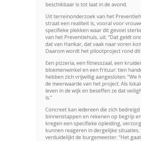
beschikbaar is tot laat in de avond.
Uit terreinonderzoek van het Pre­ventiehu
straat een realiteit is, vooral voor vrou
specifieke plekken waar dit gevoel ster
van het Preventiehuis, uit. “Dat geldt on
dat van Hankar, dat vaak naar voren kom
Daarom wordt het pilootproject rond dit
Een pizzeria, een fitnesszaal, een kruid
bloemenwinkel en een frituur: tien hand
hebben zich vrijwillig aanges­loten. “We
de meerwaarde van het project. Als lokale
leven in de wijk en beseffen ze dat veili
is.”
Concreet kan iedereen die zich bedreigd 
binnen­stappen en rekenen op begrip e
kregen een speci­fieke opleiding, verzo
kunnen reageren in dergelijke situaties
verduidelijkt de burgemeester. “Het gaa