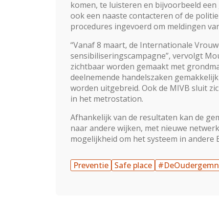
ko­men, te luisteren en bijvoorbeeld een
ook een naaste contacteren of de politie
procedures ingevoerd om meldingen vanui
“Vanaf 8 maart, de Internationale Vrouwe
sensibiliserings­campagne”, vervolgt Mour
zichtbaar worden gemaakt met grondmark
deelnemende handelszaken gemakkelijk h
worden ui­tgebreid. Ook de MIVB sluit zic
in het metrosta­tion.
Afhankelijk van de resultaten kan de ge
naar an­dere wijken, met nieuwe netwer
mogelijkheid om het systeem in andere 
Preventie
Safe place
#DeOudergemn