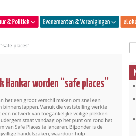
ur & Politiek
Evenementen & Verenigingen
eLok
“safe places”
Zo
jk Hankar worden “safe places”
kan het een groot ver­schil maken om snel een
en binnenstappen. Vanuit die vaststelling werkte
it: een netwerk van toegankelijke veilige plekken
. Ouder­gem staat vandaag op het punt om rond het
 van Safe Places te lanceren. Bijzonder is de
ijwillige handelszaken, waardoor hulp