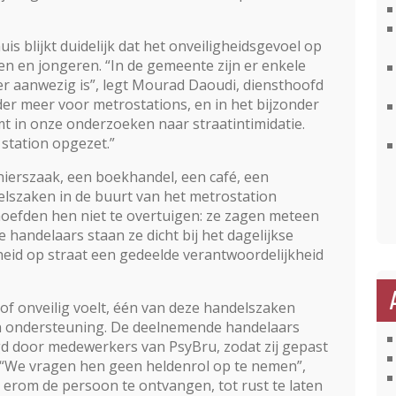
is blijkt duidelijk dat het onveiligheidsgevoel op
wen en jongeren. “In de gemeente zijn er enkele
ker aanwezig is”, legt Mourad Daoudi, diensthoofd
der meer voor metros­tations, en in het bijzonder
t in onze onderzoeken naar straatintimidatie.
 station opgezet.”
enierszaak, een boekhandel, een café, een
elszaken in de buurt van het metrostation
 hoefden hen niet te overtuigen: ze zagen meteen
 handelaars staan ze dicht bij het dagelijkse
gheid op straat een gedeelde verantwoor­delijkheid
of onveilig voelt, één van deze handelszaken
n ondersteuning. De deelnemende handelaars
rgd door medewerkers van PsyBru, zodat zij gepast
. “We vragen hen geen heldenrol op te nemen”,
t erom de persoon te ontvangen, tot rust te laten