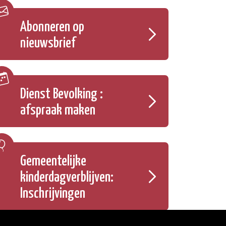
Abonneren op
nieuwsbrief
Dienst Bevolking :
afspraak maken
Gemeentelijke
kinderdagverblijven:
Inschrijvingen