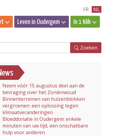
FR
NL
et
Leven in Oudergem
In 1 klik
eken
Zoeken
News
Neem vóór 15 augustus deel aan de
bevraging over het Zoniënwoud
Binnenterreinen van huizenblokken
vergroenen: een oplossing tegen
klimaatveranderingen
Bloeddonatie in Oudergem: enkele
minuten van uw tijd, een onschatbare
hulp voor anderen