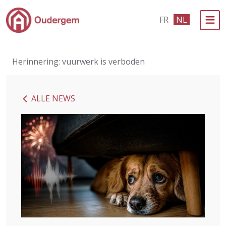
Ga naar de hoofdinhoud
FR
NL
Bestuur & Politiek
Herinnering: vuurwerk is verboden
Evenementen & Verenigingen
eLoket
ALLE NEWS
Leven in Oudergem
In 1 klik