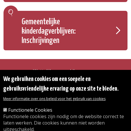
Gemeentelijke
kinderdagverblijven:
Inschrijvingen
Wettelijke vermeldingen
Toegankelijkheidsverklaring
We gebruiken cookies om een soepele en
Transparantie
gebruiksvriendelijke ervaring op onze site te bieden.
Toegang tot het Gemeentehuis
De gemeente diensten
Meer informatie over ons beleid voor het gebruik van cookies
Organogram
Contact
Functionele Cookies
Functionele cookies zijn nodig om de website correct te
laten werken. Die cookies kunnen niet worden
© 2026 Gemeente Oudergem
uitgeschakeld.