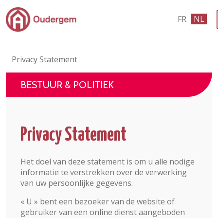
Ga naar de hoofdinhoud
FR
NL
Bestuur & Politiek
Privacy Statement
Evenementen & Verenigingen
BESTUUR & POLITIEK
eLoket
Leven in Oudergem
Privacy Statement
In 1 klik
Het doel van deze statement is om u alle nodige
informatie te verstrekken over de verwerking
van uw persoonlijke gegevens.
« U » bent een bezoeker van de website of
gebruiker van een online dienst aangeboden