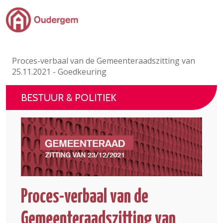
Ga naar de hoofdinhoud
Bestuur & Politiek
Proces-verbaal van de Gemeenteraadszitting van
Evenementen & Verenigingen
25.11.2021 - Goedkeuring
eLoket
BESTUUR & POLITIEK
Leven in Oudergem
In 1 klik
Proces-verbaal van de
Gemeenteraadszitting van