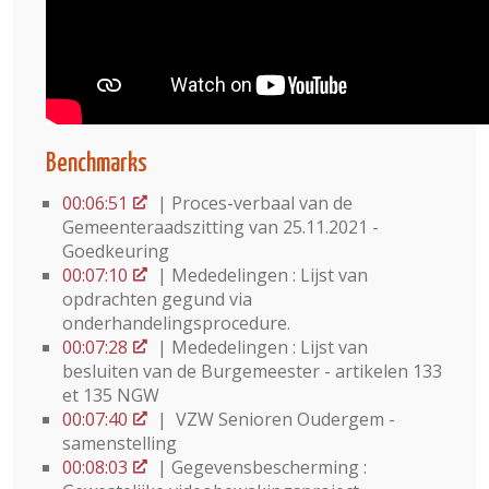
Benchmarks
00:06:51
| Proces-verbaal van de
Gemeenteraadszitting van 25.11.2021 -
Goedkeuring
00:07:10
| Mededelingen : Lijst van
opdrachten gegund via
onderhandelingsprocedure.
00:07:28
| Mededelingen : Lijst van
besluiten van de Burgemeester - artikelen 133
et 135 NGW
00:07:40
| VZW Senioren Oudergem -
samenstelling
00:08:03
| Gegevensbescherming :