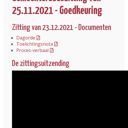
25.11.2021 - Goedkeuring
Zitting van 23.12.2021 - Documenten
Dagorde
Toelichtingsnota
Proces-verbaal
De zittingsuitzending