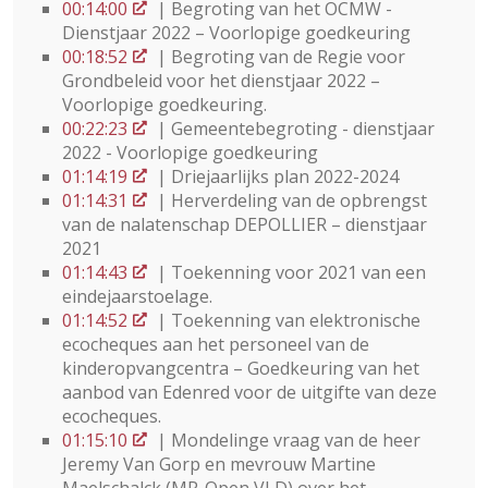
00:14:00
| Begroting van het OCMW -
Dienstjaar 2022 – Voorlopige goedkeuring
00:18:52
| Begroting van de Regie voor
Grondbeleid voor het dienstjaar 2022 –
Voorlopige goedkeuring.
00:22:23
| Gemeentebegroting - dienstjaar
2022 - Voorlopige goedkeuring
01:14:19
| Driejaarlijks plan 2022-2024
01:14:31
| Herverdeling van de opbrengst
van de nalatenschap DEPOLLIER – dienstjaar
2021
01:14:43
| Toekenning voor 2021 van een
eindejaarstoelage.
01:14:52
| Toekenning van elektronische
ecocheques aan het personeel van de
kinderopvangcentra – Goedkeuring van het
aanbod van Edenred voor de uitgifte van deze
ecocheques.
01:15:10
| Mondelinge vraag van de heer
Jeremy Van Gorp en mevrouw Martine