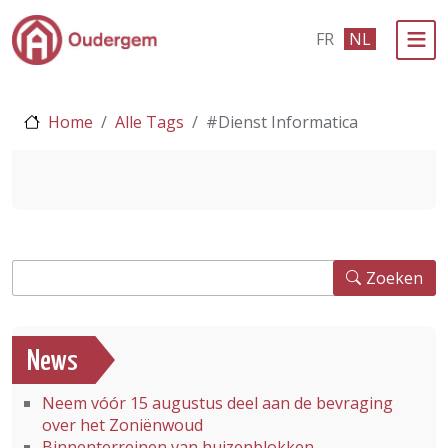
Ga naar de hoofdinhoud
FR
NL
Bestuur & Politiek
Home
Alle Tags
#Dienst Informatica
Evenementen & Verenigingen
eLoket
Leven in Oudergem
Zoeken
In 1 klik
Zoeken
News
Neem vóór 15 augustus deel aan de bevraging
over het Zoniënwoud
Binnenterreinen van huizenblokken