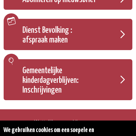
Dienst Bevolking :
afspraak maken
Gemeentelijke
kinderdagverblijven:
Inschrijvingen
Wettelijke vermeldingen
Toegankelijkheidsverklaring
We gebruiken cookies om een soepele en
Transparantie