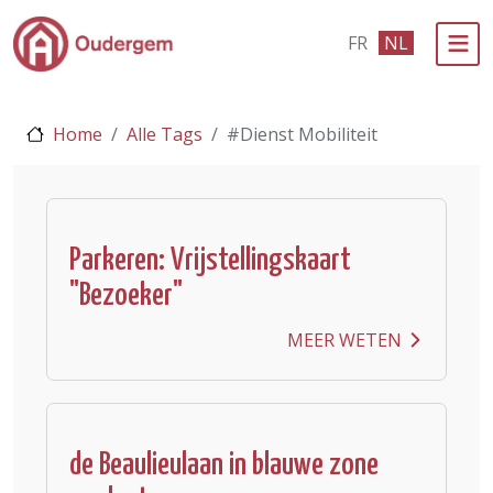
Ga naar de hoofdinhoud
FR
NL
Bestuur & Politiek
Home
Alle Tags
#Dienst Mobiliteit
Evenementen & Verenigingen
eLoket
Leven in Oudergem
Parkeren: Vrijstellingskaart
"Bezoeker"
In 1 klik
MEER WETEN
de Beaulieulaan in blauwe zone