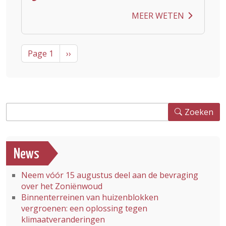
MEER WETEN
Pagination
Next page
Page 1
››
Zoeken
Zoeken
News
Neem vóór 15 augustus deel aan de bevraging
over het Zoniënwoud
Binnenterreinen van huizenblokken
vergroenen: een oplossing tegen
klimaatveranderingen