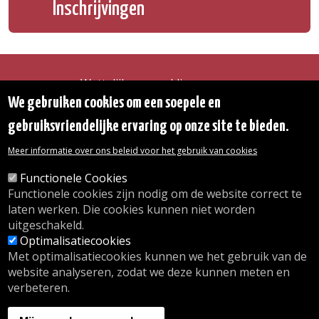
Inschrijvingen
Wettelijke vermeldingen
Toegankelijkheidsverklaring
We gebruiken cookies om een soepele en
Transparantie
gebruiksvriendelijke ervaring op onze site te bieden.
Toegang tot het Gemeentehuis
De gemeente diensten
Meer informatie over ons beleid voor het gebruik van cookies
Organogram
Contact
Functionele Cookies
Functionele cookies zijn nodig om de website correct te
laten werken. Die cookies kunnen niet worden
© 2026 Gemeente Oudergem
uitgeschakeld.
Emile Idiersstraat 12 - 1160 Oudergem
Optimalisatiecookies
Tel. :
02/676.48.11.
Met optimalisatiecookies kunnen we het gebruik van de
website analyseren, zodat we deze kunnen meten en
verbeteren.
Onze openingsuren
Inschrijving kinderdagverblijf