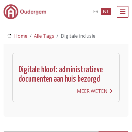
Ga naar de hoofdinhoud
FR
NL
Bestuur & Politiek
Home
Alle Tags
Digitale inclusie
Evenementen & Verenigingen
eLoket
Leven in Oudergem
Digitale kloof: administratieve
documenten aan huis bezorgd
In 1 klik
MEER WETEN