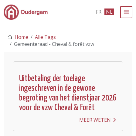
Ga naar de hoofdinhoud
FR
NL
Bestuur & Politiek
Home
Alle Tags
Evenementen & Verenigingen
Gemeenteraad - Cheval & forêt vzw
eLoket
Leven in Oudergem
Uitbetaling der toelage
In 1 klik
ingeschreven in de gewone
begroting van het dienstjaar 2026
voor de vzw Cheval & Forêt
MEER WETEN