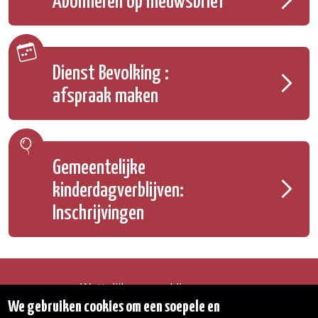
Abonneren op nieuwsbrief
Dienst Bevolking :
afspraak maken
Gemeentelijke
kinderdagverblijven:
Inschrijvingen
Wettelijke vermeldingen
Toegankelijkheidsverklaring
We gebruiken cookies om een soepele en