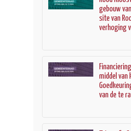
gebouw van
site van Ro
verhoging v
Financierin
middel van 
Goedkeuring
van de te r