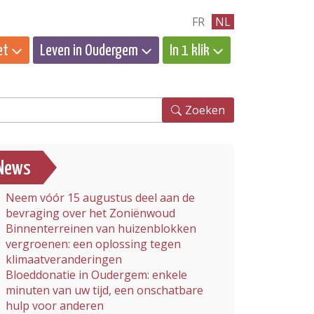
FR
NL
et
Leven in Oudergem
In 1 klik
eken
Zoeken
News
Neem vóór 15 augustus deel aan de
bevraging over het Zoniënwoud
Binnenterreinen van huizenblokken
vergroenen: een oplossing tegen
klimaatveranderingen
Bloeddonatie in Oudergem: enkele
minuten van uw tijd, een onschatbare
hulp voor anderen