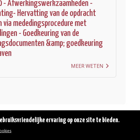
0 - Afwerkingswerkzaamheden -
hting- Hervatting van de opdracht
n via mededingsprocedure met
ingen - Goedkeuring van de
ngsdocumenten &amp; goedkeuring
aven
MEER WETEN
bruiksvriendelijke ervaring op onze site te bieden.
cookies
© 2026 Gemeente Oudergem