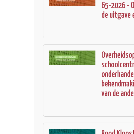
65-2026 - O
de uitgave 
Overheidso
schoolcentr
onderhande
bekendmakin
van de ande
Rood Kloost