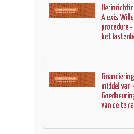
Herinrichti
Alexis Will
procedure -
het lasten
Financierin
middel van 
Goedkeuring
van de te r