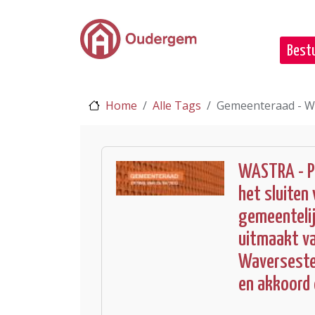
Ga naar de hoofdinhoud
Bestu
Home
Alle Tags
Gemeenteraad - 
WASTRA - Pr
het sluiten
gemeentelij
uitmaakt v
Waverseste
en akkoord