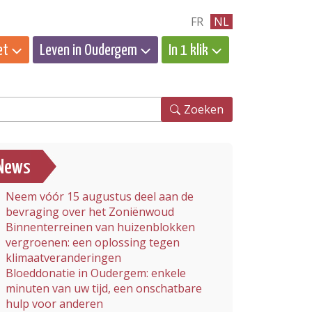
FR
NL
et
Leven in Oudergem
In 1 klik
eken
Zoeken
News
Neem vóór 15 augustus deel aan de
bevraging over het Zoniënwoud
Binnenterreinen van huizenblokken
vergroenen: een oplossing tegen
klimaatveranderingen
Bloeddonatie in Oudergem: enkele
minuten van uw tijd, een onschatbare
hulp voor anderen