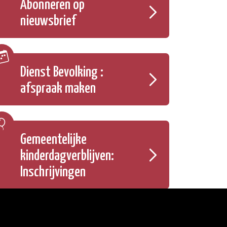
Abonneren op
nieuwsbrief
Dienst Bevolking :
afspraak maken
Gemeentelijke
kinderdagverblijven:
Inschrijvingen
Onze openingsuren