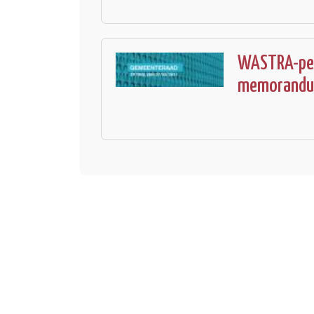
WASTRA-peri
memorandu