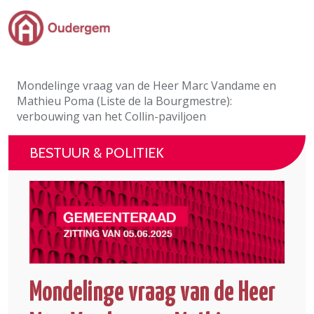
Ga naar de hoofdinhoud
Bestuur & Politiek
Mondelinge vraag van de Heer Marc Vandame en
Evenementen & Verenigingen
Mathieu Poma (Liste de la Bourgmestre):
verbouwing van het Collin-paviljoen
eLoket
BESTUUR & POLITIEK
Leven in Oudergem
In 1 klik
Mondelinge vraag van de Heer