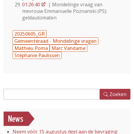
01:26:40
| Mondelinge vraag van
mevrouw Emmanuelle Poznanski (PS):
geldautomaten
20250605_GR
Gemeenteraad - Mondelinge vragen
Mathieu Poma
Marc Vandame
Stéphanie Paulissen
Zoeken
Zoeken
News
Neem vóór 15 augustus deel aan de bevraging