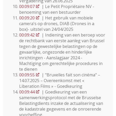
Vergadering van 26.06.2025
00:09:07
| Le Petit Propriétaire NV -
benoeming van een bestuurder
00:09:20
| Het gebruik van mobiele
camera's op drones, DIAB (Drones in a
box)- uitstel van 24/04/2025
00:09:42
| Indiening van een beroep voor
de rechtbank van eerste aanleg van Brussel
tegen de gewestelijke belastingen op de
gevaarlijke, ongezonde en hinderlijke
inrichtingen - Aanslagjaar 2024 -
Machtiging om gerechtelijke procedures in
te dienen
00:09:55
| "Bruxelles fait son cinéma" –
14.07.2025 – Overeenkomst met «
Liberation Films » - Goedkeuring
00:09:44
| Goedkeuring van een
samenwerkingsprotocol met de Brusselse
Belastingdients inzake de actualisering van
de kadastrale gegevens en de onroerende
voorheffing.