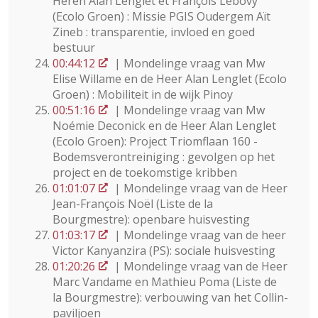
Heren Alan Lenglet et François Lebovy
(Ecolo Groen) : Missie PGIS Oudergem Aït
Zineb : transparentie, invloed en goed
bestuur
00:44:12
| Mondelinge vraag van Mw
Elise Willame en de Heer Alan Lenglet (Ecolo
Groen) : Mobiliteit in de wijk Pinoy
00:51:16
| Mondelinge vraag van Mw
Noémie Deconick en de Heer Alan Lenglet
(Ecolo Groen): Project Triomflaan 160 -
Bodemsverontreiniging : gevolgen op het
project en de toekomstige kribben
01:01:07
| Mondelinge vraag van de Heer
Jean-François Noël (Liste de la
Bourgmestre): openbare huisvesting
01:03:17
| Mondelinge vraag van de heer
Victor Kanyanzira (PS): sociale huisvesting
01:20:26
| Mondelinge vraag van de Heer
Marc Vandame en Mathieu Poma (Liste de
la Bourgmestre): verbouwing van het Collin-
paviljoen