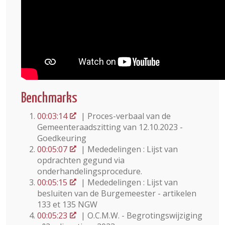
Benchmarks
00:03:14
| Proces-verbaal van de
Gemeenteraadszitting van 12.10.2023 -
Goedkeuring
00:05:07
| Mededelingen : Lijst van
opdrachten gegund via
onderhandelingsprocedure.
00:05:15
| Mededelingen : Lijst van
besluiten van de Burgemeester - artikelen
133 et 135 NGW
00:05:23
| O.C.M.W. - Begrotingswijziging