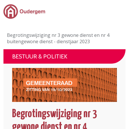
Ga naar de hoofdinhoud
Bestuur & Politiek
Begrotingswijziging nr 3 gewone dienst en nr 4
Evenementen & Verenigingen
buitengewone dienst - dienstjaar 2023
eLoket
BESTUUR & POLITIEK
Leven in Oudergem
In 1 klik
Begrotingswijziging nr 3
gewone dienst en nr 4