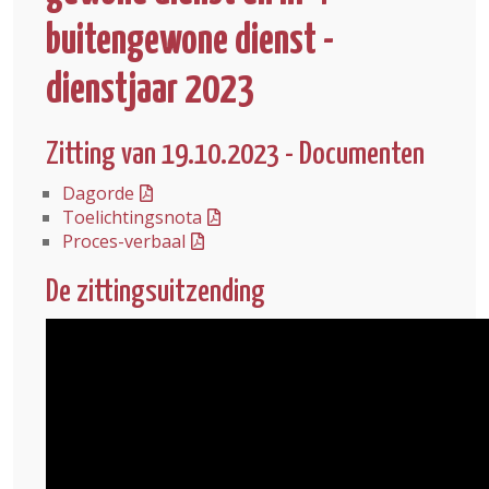
buitengewone dienst -
dienstjaar 2023
Zitting van 19.10.2023 - Documenten
Dagorde
Toelichtingsnota
Proces-verbaal
De zittingsuitzending