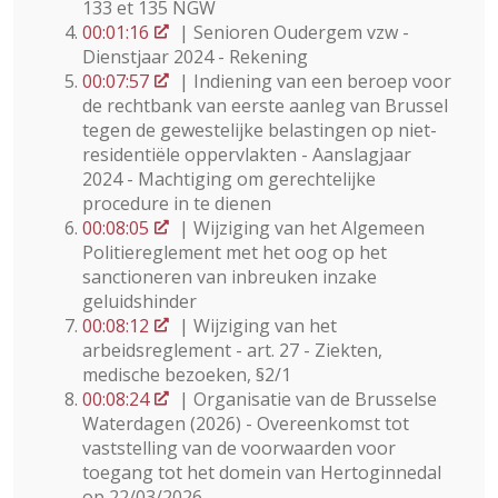
133 et 135 NGW
00:01:16
| Senioren Oudergem vzw -
Dienstjaar 2024 - Rekening
00:07:57
| Indiening van een beroep voor
de rechtbank van eerste aanleg van Brussel
tegen de gewestelijke belastingen op niet-
residentiële oppervlakten - Aanslagjaar
2024 - Machtiging om gerechtelijke
procedure in te dienen
00:08:05
| Wijziging van het Algemeen
Politie­reglement met het oog op het
sanctioneren van inbreuken inzake
geluidshinder
00:08:12
| Wijziging van het
arbeidsreglement - art. 27 - Ziekten,
medische bezoeken, §2/1
00:08:24
| Organisatie van de Brusselse
Waterdagen (2026) - Overeenkomst tot
vaststelling van de voorwaarden voor
toegang tot het domein van Hertoginnedal
op 22/03/2026