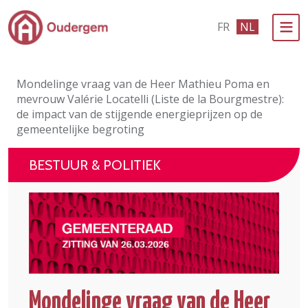
Ga naar de hoofdinhoud
FR
NL
Bestuur & Politiek
Mondelinge vraag van de Heer Mathieu Poma en
Evenementen & Verenigingen
mevrouw Valérie Locatelli (Liste de la Bourgmestre):
de impact van de stijgende energieprijzen op de
eLoket
gemeentelijke begroting
Leven in Oudergem
BESTUUR & POLITIEK
In 1 klik
Mondelinge vraag van de Heer