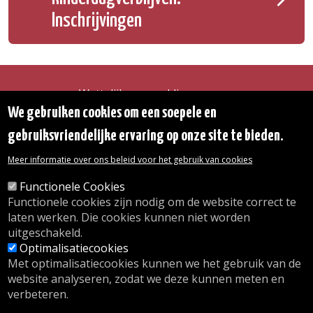
Inschrijvingen
Wettelijke vermeldingen
Toegankelijkheidsverklaring
We gebruiken cookies om een soepele en
Transparantie
gebruiksvriendelijke ervaring op onze site te bieden.
Toegang tot het Gemeentehuis
De gemeente diensten
Meer informatie over ons beleid voor het gebruik van cookies
Organogram
Contact
Functionele Cookies
Functionele cookies zijn nodig om de website correct te
laten werken. Die cookies kunnen niet worden
© 2026 Gemeente Oudergem
uitgeschakeld.
Emile Idiersstraat 12 - 1160 Oudergem
Optimalisatiecookies
Tel. :
02/676.48.11.
Met optimalisatiecookies kunnen we het gebruik van de
website analyseren, zodat we deze kunnen meten en
verbeteren.
Onze openingsuren