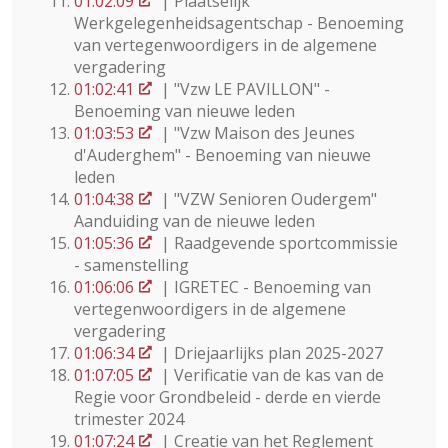
01:02:09
| Plaatselijk
Werkgelegenheidsagentschap - Benoeming
van vertegenwoordigers in de algemene
vergadering
01:02:41
| "Vzw LE PAVILLON" -
Benoeming van nieuwe leden
01:03:53
| "Vzw Maison des Jeunes
d'Auderghem" - Benoeming van nieuwe
leden
01:04:38
| "VZW Senioren Oudergem"
Aanduiding van de nieuwe leden
01:05:36
| Raadgevende sportcommissie
- samenstelling
01:06:06
| IGRETEC - Benoeming van
vertegenwoordigers in de algemene
vergadering
01:06:34
| Driejaarlijks plan 2025-2027
01:07:05
| Verificatie van de kas van de
Regie voor Grondbeleid - derde en vierde
trimester 2024
01:07:24
| Creatie van het Reglement