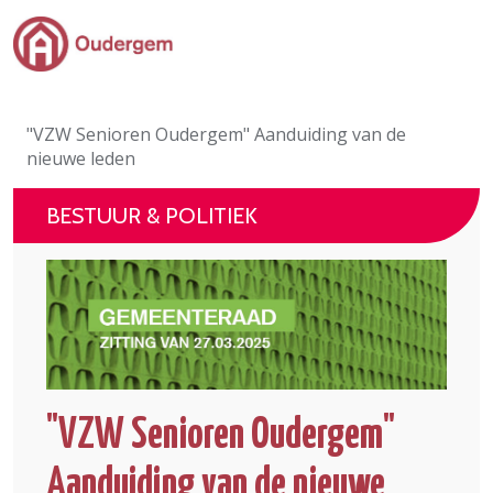
Ga naar de hoofdinhoud
Bestuur & Politiek
"VZW Senioren Oudergem" Aanduiding van de
Evenementen & Verenigingen
nieuwe leden
eLoket
BESTUUR & POLITIEK
Leven in Oudergem
In 1 klik
"VZW Senioren Oudergem"
Aanduiding van de nieuwe