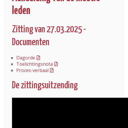
leden
Zitting van 27.03.2025 -
Documenten
Dagorde
Toelichtingsnota
Proces-verbaal
De zittingsuitzending