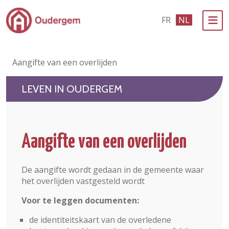
Ga naar de hoofdinhoud
FR
NL
Bestuur & Politiek
Aangifte van een overlijden
Evenementen & Verenigingen
LEVEN IN OUDERGEM
eLoket
Leven in Oudergem
Aangifte van een overlijden
In 1 klik
De aangifte wordt gedaan in de gemeente waar
het overlijden vastgesteld wordt
Voor te leggen documenten:
de identiteitskaart van de overledene