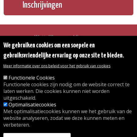
Inschrijvingen
Wettelijke vermeldingen
Toegankelijkheidsverklaring
We gebruiken cookies om een soepele en
Transparantie
gebruiksvriendelijke ervaring op onze site te bieden.
Toegang tot het Gemeentehuis
De gemeente diensten
Meer informatie over ons beleid voor het gebruik van cookies
Organogram
Contact
Functionele Cookies
Functionele cookies zijn nodig om de website correct te
laten werken. Die cookies kunnen niet worden
© 2026 Gemeente Oudergem
uitgeschakeld.
Emile Idiersstraat 12 - 1160 Oudergem
Optimalisatiecookies
Tel. :
02/676.48.11.
Met optimalisatiecookies kunnen we het gebruik van de
website analyseren, zodat we deze kunnen meten en
verbeteren.
Onze openingsuren
Inschrijving kinderdagverblijf