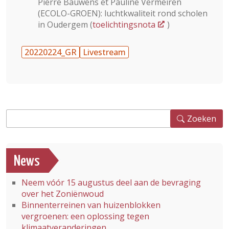
Pierre Bauwens et Pauline Vermeiren
(ECOLO-GROEN): luchtkwaliteit rond scholen
in Oudergem (
toelichtingsnota
)
20220224_GR
Livestream
Zoeken
Zoeken
News
Neem vóór 15 augustus deel aan de bevraging
over het Zoniënwoud
Binnenterreinen van huizenblokken
vergroenen: een oplossing tegen
klimaatveranderingen