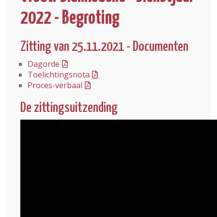
2022 - Begroting
Zitting van 25.11.2021 - Documenten
Dagorde
Toelichtingsnota
Proces-verbaal
De zittingsuitzending