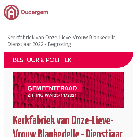
Ga naar de hoofdinhoud
Bestuur & Politiek
Kerkfabriek van Onze-Lieve-Vrouw Blankedelle -
Evenementen & Verenigingen
Dienstjaar 2022 - Begroting
eLoket
BESTUUR & POLITIEK
Leven in Oudergem
In 1 klik
Kerkfabriek van Onze-Lieve-
Vrouw Blankedelle - Dienstjaar