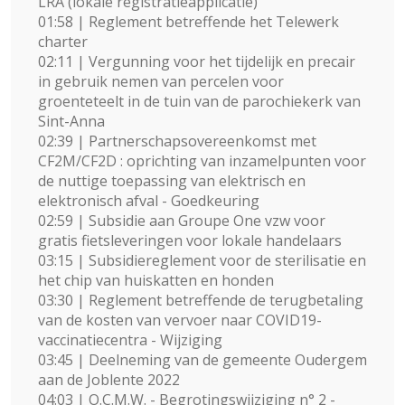
LRA (lokale registratieapplicatie)
01:58 | Reglement betreffende het Telewerk
charter
02:11 | Vergunning voor het tijdelijk en precair
in gebruik nemen van percelen voor
groenteteelt in de tuin van de parochiekerk van
Sint-Anna
02:39 | Partnerschapsovereenkomst met
CF2M/CF2D : oprichting van inzamelpunten voor
de nuttige toepassing van elektrisch en
elektronisch afval - Goedkeuring
02:59 | Subsidie aan Groupe One vzw voor
gratis fietsleveringen voor lokale handelaars
03:15 | Subsidiereglement voor de sterilisatie en
het chip van huiskatten en honden
03:30 | Reglement betreffende de terugbetaling
van de kosten van vervoer naar COVID19-
vaccinatiecentra - Wijziging
03:45 | Deelneming van de gemeente Oudergem
aan de Joblente 2022
04:03 | O.C.M.W. - Begrotingswijziging n° 2 -