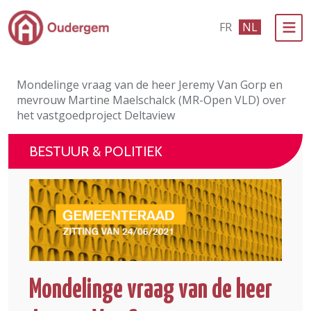
Ga naar de hoofdinhoud
FR
NL
Bestuur & Politiek
Mondelinge vraag van de heer Jeremy Van Gorp en
Evenementen & Verenigingen
mevrouw Martine Maelschalck (MR-Open VLD) over
het vastgoedproject Deltaview
eLoket
BESTUUR & POLITIEK
Leven in Oudergem
In 1 klik
Mondelinge vraag van de heer