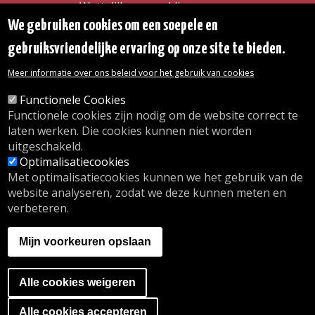
Wettelijke vermeldingen
Toegankelijkheidsverklaring
We gebruiken cookies om een soepele en
Transparantie
gebruiksvriendelijke ervaring op onze site te bieden.
Toegang tot het Gemeentehuis
De gemeente diensten
Meer informatie over ons beleid voor het gebruik van cookies
Organogram
Contact
Functionele Cookies
Functionele cookies zijn nodig om de website correct te
laten werken. Die cookies kunnen niet worden
© 2026 Gemeente Oudergem
uitgeschakeld.
Emile Idiersstraat 12 - 1160 Oudergem
Optimalisatiecookies
Tel. :
02/676.48.11.
Met optimalisatiecookies kunnen we het gebruik van de
website analyseren, zodat we deze kunnen meten en
verbeteren.
Onze openingsuren
Inschrijving kinderdagverblijf
Mijn voorkeuren opslaan
wij.oudergem.be
Naschoolse activiteiten
Sport in Oudergem
Alle cookies weigeren
A website by
Orange Business
Ga naar de cookies banner
Alle cookies accepteren