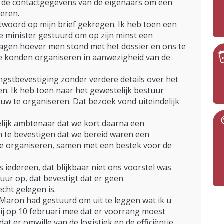
n de contactgegevens van de eigenaars om een
eren.
twoord op mijn brief gekregen. Ik heb toen een
e minister gestuurd om op zijn minst een
ragen hoever men stond met het dossier en ons te
se konden organiseren in aanwezigheid van de
ngstbevestiging zonder verdere details over het
n. Ik heb toen naar het gewestelijk bestuur
w te organiseren. Dat bezoek vond uiteindelijk
lijk ambtenaar dat we kort daarna een
 te bevestigen dat we bereid waren een
e organiseren, samen met een bestek voor de
s iedereen, dat blijkbaar niet ons voorstel was
tuur op, dat bevestigt dat er geen
cht gelegen is.
 Maron had gestuurd om uit te leggen wat ik u
mij op 10 februari mee dat er voorrang moest
 er omwille van de logistiek en de efficiëntie