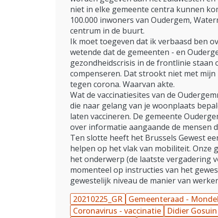
niet in elke gemeente centra kunnen ko
100.000 inwoners van Oudergem, Waterm
centrum in de buurt.
Ik moet toegeven dat ik verbaasd ben o
wetende dat de gemeenten - en Oudergem
gezondheidscrisis in de frontlinie staa
compenseren. Dat strookt niet met mijn i
tegen corona. Waarvan akte.
Wat de vaccinatiesites van de Oudergemn
die naar gelang van je woonplaats bepal
laten vaccineren. De gemeente Oudergem 
over informatie aangaande de mensen di
Ten slotte heeft het Brussels Gewest ee
helpen op het vlak van mobiliteit. Onze
het onderwerp (de laatste vergadering v
momenteel op instructies van het gewest 
gewestelijk niveau de manier van werken
20210225_GR
Gemeenteraad - Mondel
Coronavirus - vaccinatie
Didier Gosuin