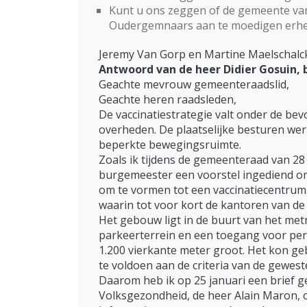
Kunt u ons zeggen of de gemeente van p
Oudergemnaars aan te moedigen erhe
Jeremy Van Gorp en Martine Maelschalc
Antwoord van de heer Didier Gosuin,
Geachte mevrouw gemeenteraadslid,
Geachte heren raadsleden,
De vaccinatiestrategie valt onder de bev
overheden. De plaatselijke besturen wer
beperkte bewegingsruimte.
Zoals ik tijdens de gemeenteraad van 28
burgemeester een voorstel ingediend o
om te vormen tot een vaccinatiecentrum
waarin tot voor kort de kantoren van d
Het gebouw ligt in de buurt van het met
parkeerterrein en een toegang voor per
1.200 vierkante meter groot. Het kon geb
te voldoen aan de criteria van de geweste
Daarom heb ik op 25 januari een brief g
Volksgezondheid, de heer Alain Maron, 