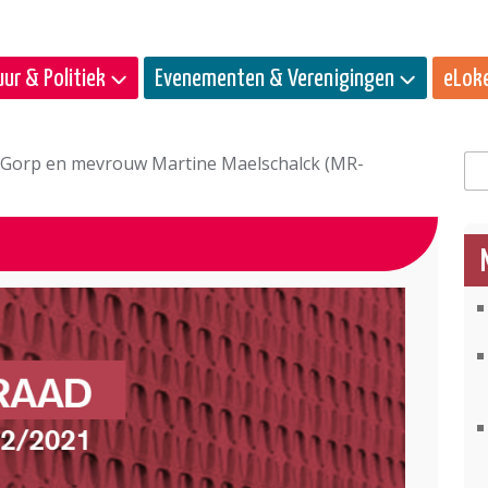
ur & Politiek
Evenementen & Verenigingen
eLok
 Gorp en mevrouw Martine Maelschalck (MR-
Zo