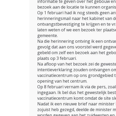
informatie te geven over het gebouw e
bezoek aan de locatie te kunnen organis
Op 1 februari had ik nog steeds geen an
herinneringsmail naar het kabinet van d
ontvangstbevestiging te krijgen en te v
laten weten of we een bezoek ter plaat
gemeente.
Na die herinnering ontving ik een ontva
gevolg dat aan ons voorstel werd gegeve
gebeld om zelf een bezoek aan het gebou
plaats op 3 februari.
Na afloop van het bezoek zei de geweste
intentieverklaring zouden ontvangen om
vaccinatiecentrum op ons grondgebied t
opening van het centrum.
Op 8 februari vernam ik via de pers, zoal
ingegaan. Ik bel dus het gewestelijk bes
vaccinatiecentrum komt omdat de site sle
Nadat ik een nieuwe brief naar minister
zojuist heb gezegd, deelde de minister 
worden gegeven aan het zuidwesten en dat