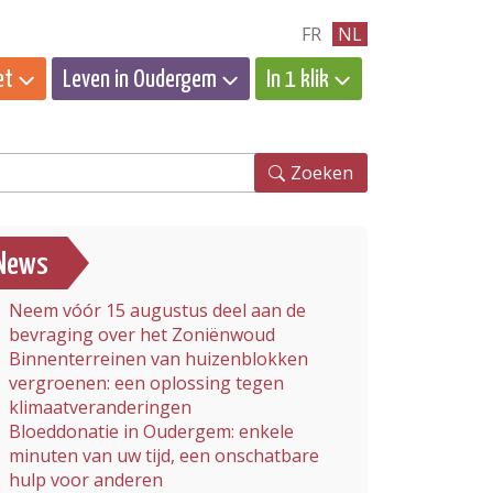
FR
NL
et
Leven in Oudergem
In 1 klik
eken
Zoeken
News
Neem vóór 15 augustus deel aan de
bevraging over het Zoniënwoud
Binnenterreinen van huizenblokken
vergroenen: een oplossing tegen
klimaatveranderingen
Bloeddonatie in Oudergem: enkele
minuten van uw tijd, een onschatbare
hulp voor anderen