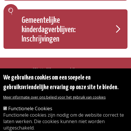
Gemeentelijke
kinderdagverblijven:
Inschrijvingen
Wettelijke vermeldingen
Toegankelijkheidsverklaring
We gebruiken cookies om een soepele en
Transparantie
gebruiksvriendelijke ervaring op onze site te bieden.
Toegang tot het Gemeentehuis
De gemeente diensten
Meer informatie over ons beleid voor het gebruik van cookies
Organogram
Contact
Functionele Cookies
Functionele cookies zijn nodig om de website correct te
laten werken. Die cookies kunnen niet worden
© 2026 Gemeente Oudergem
uitgeschakeld.