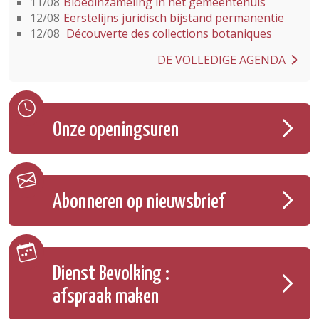
11/08
Bloedinzameling in het gemeentehuis
12/08
Eerstelijns juridisch bijstand permanentie
12/08
Découverte des collections botaniques
DE VOLLEDIGE AGENDA
Onze openingsuren
Abonneren op nieuwsbrief
Dienst Bevolking :
afspraak maken