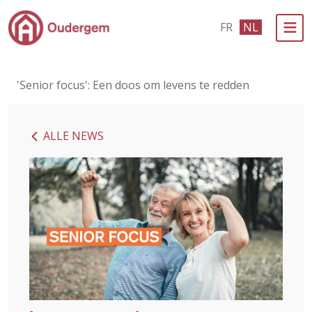
Ga naar de hoofdinhoud
FR
NL
Bestuur & Politiek
'Senior focus': Een doos om levens te redden
Evenementen & Verenigingen
eLoket
ALLE NEWS
Leven in Oudergem
In 1 klik