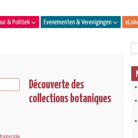
ur & Politiek
Evenementen & Verenigingen
eLok
Zo
Découverte des
collections botaniques
t/#agenda