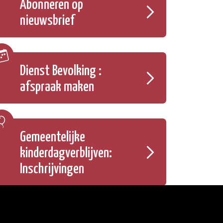
Abonneren op
nieuwsbrief
Dienst Bevolking :
afspraak maken
Gemeentelijke
kinderdagverblijven:
Inschrijvingen
Onze openingsuren