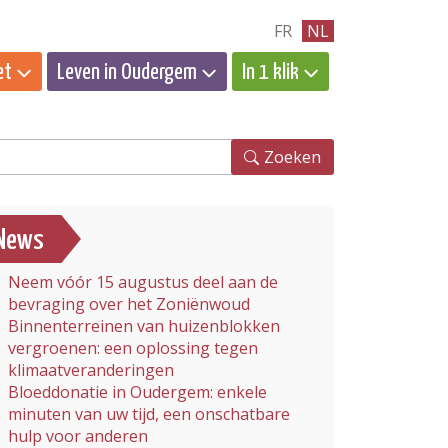
FR
NL
et
Leven in Oudergem
In 1 klik
eken
Zoeken
News
Neem vóór 15 augustus deel aan de
bevraging over het Zoniënwoud
Binnenterreinen van huizenblokken
vergroenen: een oplossing tegen
klimaatveranderingen
Bloeddonatie in Oudergem: enkele
minuten van uw tijd, een onschatbare
hulp voor anderen