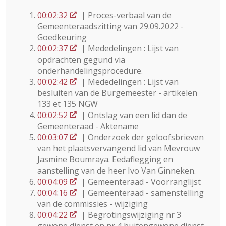
00:02:32
| Proces-verbaal van de
Gemeenteraadszitting van 29.09.2022 -
Goedkeuring
00:02:37
| Mededelingen : Lijst van
opdrachten gegund via
onderhandelingsprocedure.
00:02:42
| Mededelingen : Lijst van
besluiten van de Burgemeester - artikelen
133 et 135 NGW
00:02:52
| Ontslag van een lid dan de
Gemeenteraad - Aktename
00:03:07
| Onderzoek der geloofsbrieven
van het plaatsvervangend lid van Mevrouw
Jasmine Boumraya. Eedaflegging en
aanstelling van de heer Ivo Van Ginneken.
00:04:09
| Gemeenteraad - Voorranglijst
00:04:16
| Gemeenteraad - samenstelling
van de commissies - wijziging
00:04:22
| Begrotingswijziging nr 3