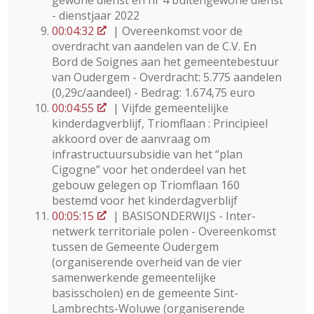
gewone dienst en nr 4 buitengewone dienst
- dienstjaar 2022
00:04:32
| Overeenkomst voor de
overdracht van aandelen van de C.V. En
Bord de Soignes aan het gemeentebestuur
van Oudergem - Overdracht: 5.775 aandelen
(0,29c/aandeel) - Bedrag: 1.674,75 euro
00:04:55
| Vijfde gemeentelijke
kinderdagverblijf, Triomflaan : Principieel
akkoord over de aanvraag om
infrastructuursubsidie van het “plan
Cigogne” voor het onderdeel van het
gebouw gelegen op Triomflaan 160
bestemd voor het kinderdagverblijf
00:05:15
| BASISONDERWIJS - Inter-
netwerk territoriale polen - Overeenkomst
tussen de Gemeente Oudergem
(organiserende overheid van de vier
samenwerkende gemeentelijke
basisscholen) en de gemeente Sint-
Lambrechts-Woluwe (organiserende