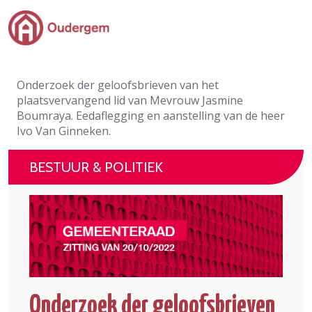
Ga naar de hoofdinhoud
Bestuur & Politiek
Onderzoek der geloofsbrieven van het
Evenementen & Verenigingen
plaatsvervangend lid van Mevrouw Jasmine
Boumraya. Eedaflegging en aanstelling van de heer
eLoket
Ivo Van Ginneken.
Leven in Oudergem
BESTUUR & POLITIEK
In 1 klik
Onderzoek der geloofsbrieven