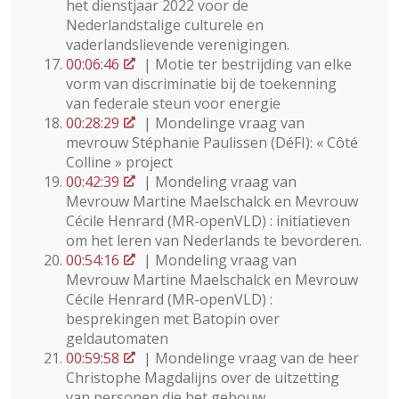
het dienstjaar 2022 voor de
Nederlandstalige culturele en
vaderlandslievende verenigingen.
00:06:46
| Motie ter bestrijding van elke
vorm van discriminatie bij de toekenning
van federale steun voor energie
00:28:29
| Mondelinge vraag van
mevrouw Stéphanie Paulissen (DéFI): « Côté
Colline » project
00:42:39
| Mondeling vraag van
Mevrouw Martine Maelschalck en Mevrouw
Cécile Henrard (MR-openVLD) : initiatieven
om het leren van Nederlands te bevorderen.
00:54:16
| Mondeling vraag van
Mevrouw Martine Maelschalck en Mevrouw
Cécile Henrard (MR-openVLD) :
besprekingen met Batopin over
geldautomaten
00:59:58
| Mondelinge vraag van de heer
Christophe Magdalijns over de uitzetting
van personen die het gebouw