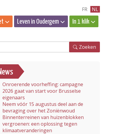
FR
NL
et
Leven in Oudergem
In 1 klik
eken
Zoeken
News
Onroerende voorheffing: campagne
2026 gaat van start voor Brusselse
eigenaars
Neem vóór 15 augustus deel aan de
bevraging over het Zoniënwoud
Binnenterreinen van huizenblokken
vergroenen: een oplossing tegen
klimaatveranderingen