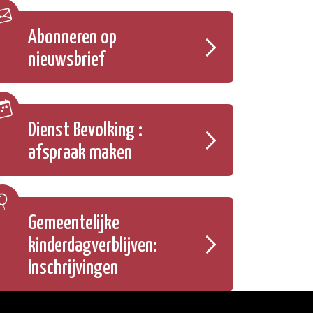
Abonneren op
nieuwsbrief
Dienst Bevolking :
afspraak maken
Gemeentelijke
kinderdagverblijven:
Inschrijvingen