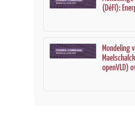
(DéFI): Ene
Mondeling 
Maelschalck
openVLD) ov