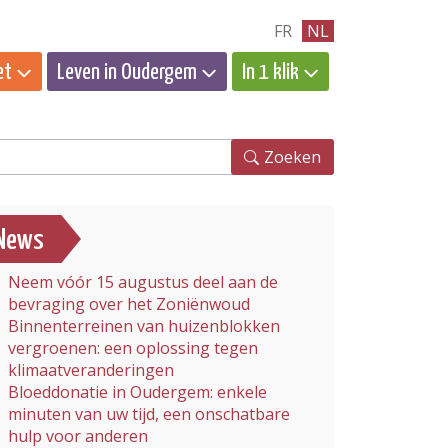
FR
NL
et
Leven in Oudergem
In 1 klik
eken
Zoeken
News
Neem vóór 15 augustus deel aan de
bevraging over het Zoniënwoud
Binnenterreinen van huizenblokken
vergroenen: een oplossing tegen
klimaatveranderingen
Bloeddonatie in Oudergem: enkele
minuten van uw tijd, een onschatbare
hulp voor anderen