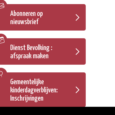
Abonneren op
nieuwsbrief
Dienst Bevolking :
afspraak maken
Gemeentelijke
kinderdagverblijven:
Inschrijvingen