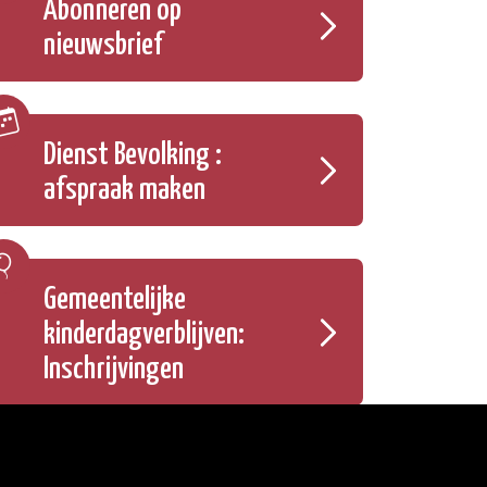
Abonneren op
nieuwsbrief
Dienst Bevolking :
afspraak maken
Gemeentelijke
kinderdagverblijven:
Inschrijvingen
Onze openingsuren