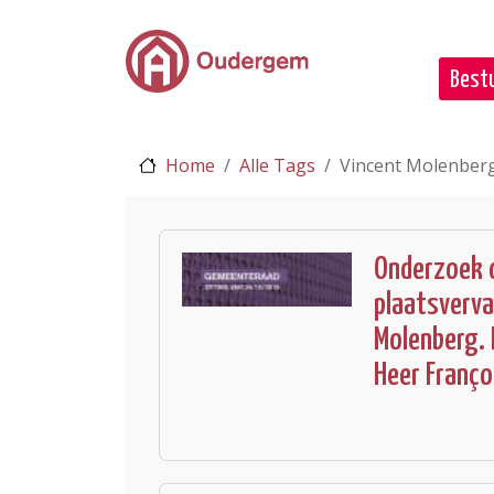
Ga naar de hoofdinhoud
Bestu
Home
Alle Tags
Vincent Molenber
Onderzoek d
plaatsverva
Molenberg. 
Heer Franço