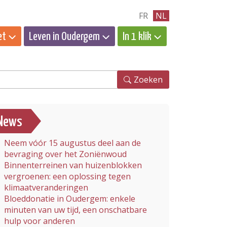
FR
NL
et
Leven in Oudergem
In 1 klik
eken
Zoeken
News
Neem vóór 15 augustus deel aan de
bevraging over het Zoniënwoud
Binnenterreinen van huizenblokken
vergroenen: een oplossing tegen
klimaatveranderingen
Bloeddonatie in Oudergem: enkele
minuten van uw tijd, een onschatbare
hulp voor anderen