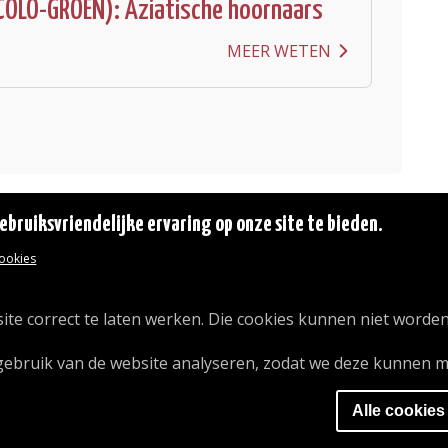
COLO-GROEN): Aziatische hoornaars
MEER WETEN
bruiksvriendelijke ervaring op onze site te bieden.
cookies
© 2026 Gemeente Oudergem
Emile Idiersstraat 12 - 1160 Oudergem
Tel. :
02/676.48.11.
ite correct te laten werken. Die cookies kunnen niet worden
gebruik van de website analyseren, zodat we deze kunnen m
Alle cookies