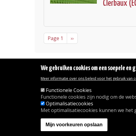
Clerbaux (E
Pagination
Next page
Page 1
››
We gebruiken cookies om een soepele en ge
Meer informatie over ons beleid voor het gebruik van 
Wettelijke vermeldingen
Toegankelijkheidsverklaring
Functionele Cookies
Transparantie
Functionele cookies zijn nodig om de webs
Toegang tot het Gemeentehuis
Optimalisatiecookies
De gemeente diensten
Met optimalisatiecookies kunnen we het 
Organogram
Contact
Mijn voorkeuren opslaan