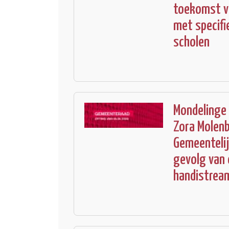
toekomst va
met specifi
scholen
Mondelinge 
Zora Molenb
Gemeentelij
gevolg van 
handistrea