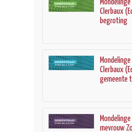
Mondelinge
Clerbaux (E
begroting
Mondelinge
Clerbaux (E
gemeente te
Mondelinge 
mevrouw Zor