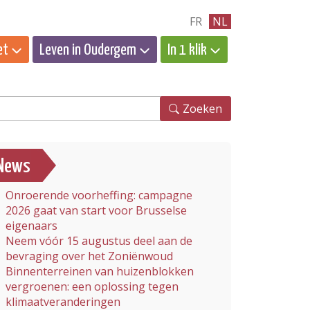
FR
NL
et
Leven in Oudergem
In 1 klik
eken
Zoeken
News
Onroerende voorheffing: campagne
2026 gaat van start voor Brusselse
eigenaars
Neem vóór 15 augustus deel aan de
bevraging over het Zoniënwoud
Binnenterreinen van huizenblokken
vergroenen: een oplossing tegen
klimaatveranderingen