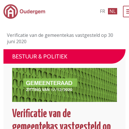
Ga naar de hoofdinhoud
FR
NL
Bestuur & Politiek
Verificatie van de gemeentekas vastgesteld op 30
Evenementen & Verenigingen
juni 2020
eLoket
BESTUUR & POLITIEK
Leven in Oudergem
In 1 klik
Verificatie van de
gemeentekas vastgesteld op