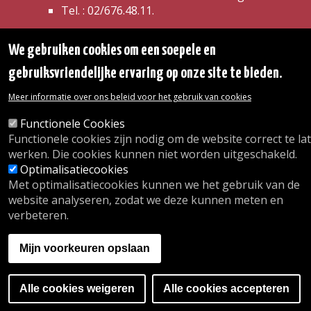
Tel. :
02/676.48.11.
We gebruiken cookies om een soepele en
Onze openingsuren
Inschrijving kinderdagverblijf
gebruiksvriendelijke ervaring op onze site te bieden.
wij.oudergem.be
Naschoolse activiteiten
Meer informatie over ons beleid voor het gebruik van cookies
Sport in Oudergem
Functionele Cookies
Functionele cookies zijn nodig om de website correct te la
A website by
Orange Business
werken. Die cookies kunnen niet worden uitgeschakeld.
Optimalisatiecookies
Met optimalisatiecookies kunnen we het gebruik van de
website analyseren, zodat we deze kunnen meten en
verbeteren.
Mijn voorkeuren opslaan
G
Alle cookies weigeren
Alle cookies accepteren