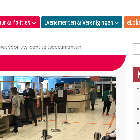
ur & Politiek
Evenementen & Verenigingen
eLok
loket voor uw identiteitsdocumenten
Zo