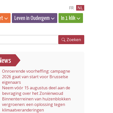
FR
NL
et
Leven in Oudergem
In 1 klik
eken
Zoeken
News
Onroerende voorheffing: campagne
2026 gaat van start voor Brusselse
eigenaars
Neem vóór 15 augustus deel aan de
bevraging over het Zoniënwoud
Binnenterreinen van huizenblokken
vergroenen: een oplossing tegen
klimaatveranderingen