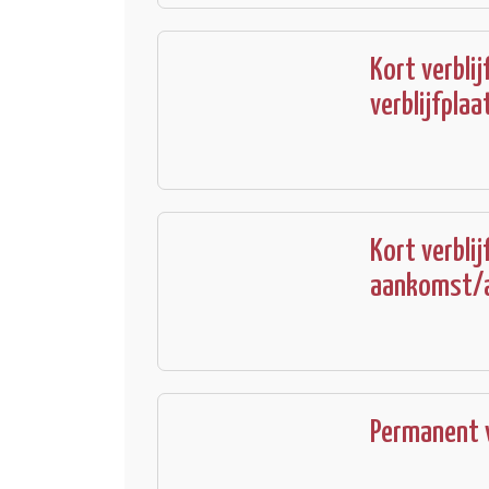
Kort verblij
verblijfpl
Kort verblij
aankomst/
Permanent v