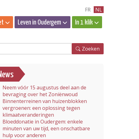
FR
NL
et
Leven in Oudergem
In 1 klik
eken
Zoeken
News
Neem vóór 15 augustus deel aan de
bevraging over het Zoniënwoud
Binnenterreinen van huizenblokken
vergroenen: een oplossing tegen
klimaatveranderingen
Bloeddonatie in Oudergem: enkele
minuten van uw tijd, een onschatbare
hulp voor anderen