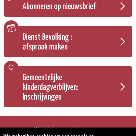
Abonneren op nieuwsbrief
Dienst Bevolking :
afspraak maken
Gemeentelijke
kinderdagverblijven:
Inschrijvingen
Wettelijke vermeldingen
Toegankelijkheidsverklaring