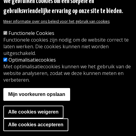
We gebruiken cookies om een soepele en
Transparantie
gebruiksvriendelijke ervaring op onze site te bieden.
Toegang tot het Gemeentehuis
De gemeente diensten
Meer informatie over ons beleid voor het gebruik van cookies
Organogram
Contact
Functionele Cookies
Functionele cookies zijn nodig om de website correct te
laten werken. Die cookies kunnen niet worden
© 2026 Gemeente Oudergem
uitgeschakeld.
Emile Idiersstraat 12 - 1160 Oudergem
Optimalisatiecookies
Tel. :
02/676.48.11.
Met optimalisatiecookies kunnen we het gebruik van de
website analyseren, zodat we deze kunnen meten en
verbeteren.
Onze openingsuren
Inschrijving kinderdagverblijf
Mijn voorkeuren opslaan
wij.oudergem.be
Naschoolse activiteiten
Sport in Oudergem
Alle cookies weigeren
A website by
Orange Business
Ga naar de cookies banner
Alle cookies accepteren