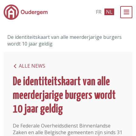
Ga naar de hoofdinhoud
FR
NL
Bestuur & Politiek
De identiteitskaart van alle meerderjarige burgers
Evenementen & Verenigingen
wordt 10 jaar geldig
eLoket
ALLE NEWS
Leven in Oudergem
De identiteitskaart van alle
In 1 klik
meerderjarige burgers wordt
10 jaar geldig
De Federale Overheidsdienst Binnenlandse
Zaken en alle Belgische gemeenten zijn sinds 31