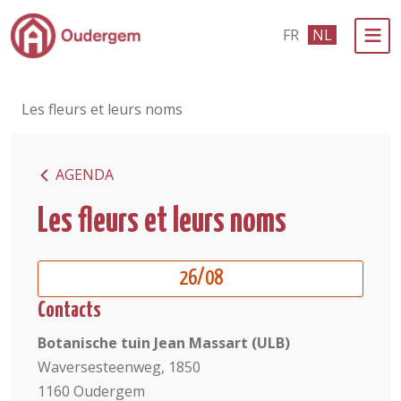
Ga naar de hoofdinhoud
FR
NL
Bestuur & Politiek
Les fleurs et leurs noms
Evenementen & Verenigingen
eLoket
AGENDA
Leven in Oudergem
Les fleurs et leurs noms
In 1 klik
26/08
Contacts
Botanische tuin Jean Massart (ULB)
Waversesteenweg, 1850
1160 Oudergem