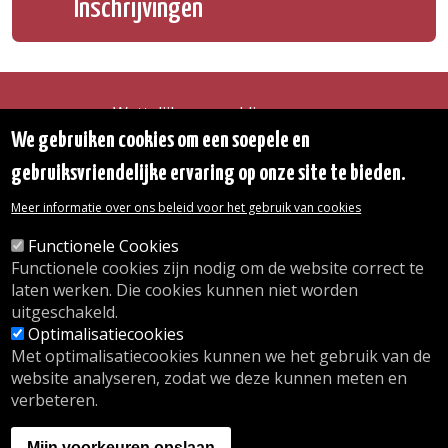
Inschrijvingen
Wettelijke vermeldingen
Toegankelijkheidsverklaring
We gebruiken cookies om een soepele en
Transparantie
gebruiksvriendelijke ervaring op onze site te bieden.
Toegang tot het Gemeentehuis
De gemeente diensten
Meer informatie over ons beleid voor het gebruik van cookies
Organogram
Contact
Functionele Cookies
Functionele cookies zijn nodig om de website correct te
laten werken. Die cookies kunnen niet worden
© 2026 Gemeente Oudergem
uitgeschakeld.
Emile Idiersstraat 12 - 1160 Oudergem
Optimalisatiecookies
Tel. :
02/676.48.11.
Met optimalisatiecookies kunnen we het gebruik van de
website analyseren, zodat we deze kunnen meten en
verbeteren.
Onze openingsuren
Inschrijving kinderdagverblijf
Mijn voorkeuren opslaan