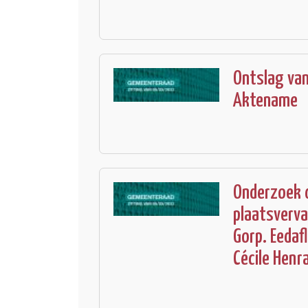
Ontslag van
Aktename
Onderzoek d
plaatsverva
Gorp. Eedaf
Cécile Henra