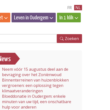
FR
NL
et
Leven in Oudergem
In 1 klik
eken
Zoeken
News
Neem vóór 15 augustus deel aan de
bevraging over het Zoniënwoud
Binnenterreinen van huizenblokken
vergroenen: een oplossing tegen
klimaatveranderingen
Bloeddonatie in Oudergem: enkele
minuten van uw tijd, een onschatbare
hulp voor anderen