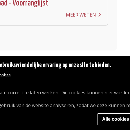
d - Voorranglijst
MEER WETEN
bruiksvriendelijke ervaring op onze site te bieden.
cookies
© 2026 Gemeente Oudergem
Emile Idiersstraat 12 - 1160 Oudergem
Tel. :
02/676.48.11.
ite correct te laten werken. Die cookies kunnen niet worden
gebruik van de website analyseren, zodat we deze kunnen m
Alle cookies