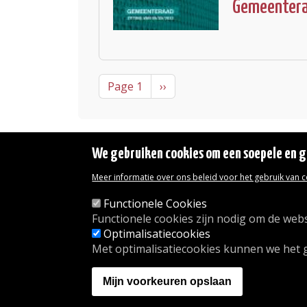
Gemeenteraa
Pagination
Next page
Page 1
››
We gebruiken cookies om een soepele en ge
Meer informatie over ons beleid voor het gebruik van 
Wettelijke vermeldingen
Toegankelijkheidsverklaring
Functionele Cookies
Transparantie
Functionele cookies zijn nodig om de webs
Toegang tot het Gemeentehuis
Optimalisatiecookies
De gemeente diensten
Met optimalisatiecookies kunnen we het 
Organogram
Contact
Mijn voorkeuren opslaan