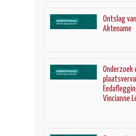
Ontslag van
Aktename
Onderzoek d
plaatsverva
Eedafleggin
Vincianne L