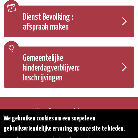
Dienst Bevolking :
afspraak maken
Gemeentelijke
kinderdagverblijven:
Inschrijvingen
Wettelijke vermeldingen
Toegankelijkheidsverklaring
We gebruiken cookies om een soepele en
Transparantie
gebruiksvriendelijke ervaring op onze site te bieden.
Toegang tot het Gemeentehuis
De gemeente diensten