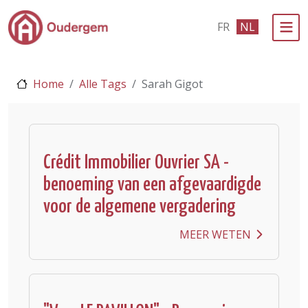
Ga naar de hoofdinhoud
FR
NL
Bestuur & Politiek
Home
Alle Tags
Sarah Gigot
Evenementen & Verenigingen
eLoket
Leven in Oudergem
Crédit Immobilier Ouvrier SA -
benoeming van een afgevaardigde
In 1 klik
voor de algemene vergadering
MEER WETEN