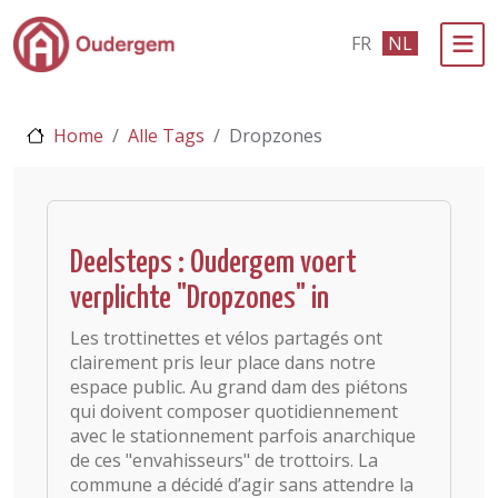
Ga naar de hoofdinhoud
FR
NL
Bestuur & Politiek
Home
Alle Tags
Dropzones
Evenementen & Verenigingen
eLoket
Leven in Oudergem
Deelsteps : Oudergem voert
verplichte "Dropzones" in
In 1 klik
Les trottinettes et vélos partagés ont
clairement pris leur place dans notre
espace public. Au grand dam des piétons
qui doivent composer quotidiennement
avec le stationnement parfois anarchique
de ces "envahisseurs" de trottoirs. La
commune a décidé d’agir sans attendre la