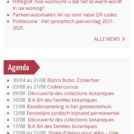
Hittegolf: hoe voorkomt u dat het te warm wordt
in uw woning?
Parkeerautomaten: let op voor valse QR-codes
Politiezone : Het synoptisch jaarverslag 2021-
2025
ALLE NEWS
Agenda
30/04 au 31/08
Bistro Bobo: Zomerbar
03/08 au 21/08
Codeercursus
09/08
Découverte des collections botaniques
10/08
B.A-BA des familles botaniques
11/08
Bloedinzameling in het gemeentehuis
12/08
Eerstelijns juridisch bijstand permanentie
12/08
Découverte des collections botaniques
17/08
B.A-BA des familles botaniques
17/08 au 21/08
Stage d'impro pour ados – Une