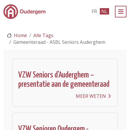
Ga naar de hoofdinhoud
FR
NL
Bestuur & Politiek
Home
Alle Tags
Evenementen & Verenigingen
Gemeenteraad - ASBL Seniors Auderghem
eLoket
Leven in Oudergem
VZW Seniors d'Auderghem –
In 1 klik
presentatie aan de gemeenteraad
MEER WETEN
VZW Senioren Oudergem -