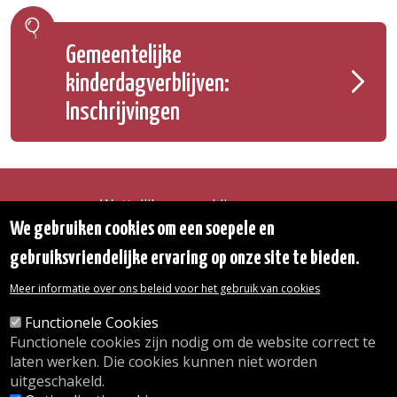
Gemeentelijke
kinderdagverblijven:
Inschrijvingen
Wettelijke vermeldingen
Toegankelijkheidsverklaring
We gebruiken cookies om een soepele en
Transparantie
gebruiksvriendelijke ervaring op onze site te bieden.
Toegang tot het Gemeentehuis
De gemeente diensten
Meer informatie over ons beleid voor het gebruik van cookies
Organogram
Contact
Functionele Cookies
Functionele cookies zijn nodig om de website correct te
laten werken. Die cookies kunnen niet worden
© 2026 Gemeente Oudergem
uitgeschakeld.
Emile Idiersstraat 12 - 1160 Oudergem