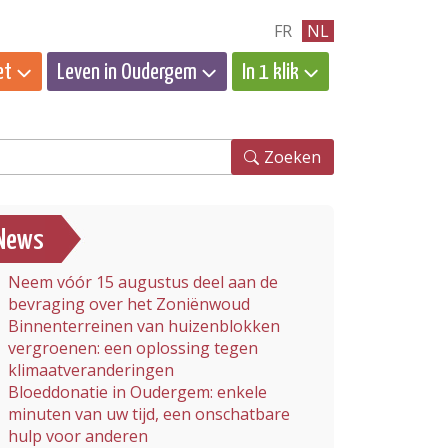
FR
NL
et
Leven in Oudergem
In 1 klik
eken
Zoeken
News
Neem vóór 15 augustus deel aan de
bevraging over het Zoniënwoud
Binnenterreinen van huizenblokken
vergroenen: een oplossing tegen
klimaatveranderingen
Bloeddonatie in Oudergem: enkele
minuten van uw tijd, een onschatbare
hulp voor anderen