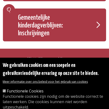
Gemeentelijke
kinderdagverblijven:
Inschrijvingen
Wettelijke vermeldingen
Toegankelijkheidsverklaring
We gebruiken cookies om een soepele en
Transparantie
gebruiksvriendelijke ervaring op onze site te bieden.
Toegang tot het Gemeentehuis
De gemeente diensten
Meer informatie over ons beleid voor het gebruik van cookies
Organogram
Contact
Functionele Cookies
Functionele cookies zijn nodig om de website correct te
laten werken. Die cookies kunnen niet worden
© 2026 Gemeente Oudergem
uitgeschakeld.