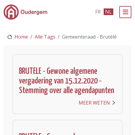
Ga naar de hoofdinhoud
FR
NL
Bestuur & Politiek
Home
Alle Tags
Gemeenteraad - Brutélé
Evenementen & Verenigingen
eLoket
Leven in Oudergem
BRUTELE - Gewone algemene
vergadering van 15.12.2020 -
In 1 klik
Stemming over alle agendapunten
MEER WETEN