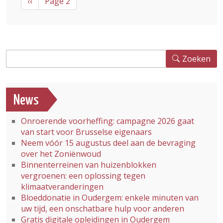
Previous page
‹‹
Page 2
Zoeken
Zoeken
News
Onroerende voorheffing: campagne 2026 gaat
van start voor Brusselse eigenaars
Neem vóór 15 augustus deel aan de bevraging
over het Zoniënwoud
Binnenterreinen van huizenblokken
vergroenen: een oplossing tegen
klimaatveranderingen
Bloeddonatie in Oudergem: enkele minuten van
uw tijd, een onschatbare hulp voor anderen
Gratis digitale opleidingen in Oudergem